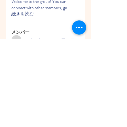
Welcome to the group! You can
connect with other members, ge
...
続きを読む
メンバー
ycetqhku4z
フォロー
ycetqhku4z
Sia Enko
フォロー
Walter Chang
フォロー
Edla Gar
フォロー
Howard Allison
フォロー
すべてのメンバーを表示（9名）
Copyright © 株式会社 フレアシステ