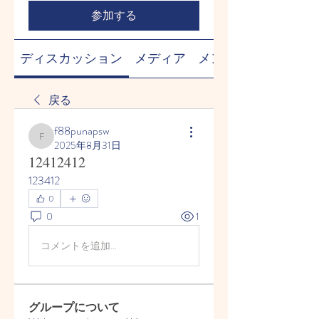
参加する
ディスカッション
メディア
メンバー
戻る
f88punapsw
f88punapsw
2025年8月31日
12412412
123412
0
0
1
コメントを追加…
グループについて