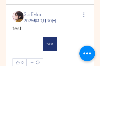
Sia Enko
2025年10月30日
test
test
0
1
11
グループについて
Welcome to the group! You can
connect with other members, ge
...
続きを読む
メンバー
ycetqhku4z
フォロー
ycetqhku4z