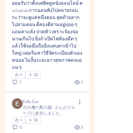
ยอมรับว่าตั้งแต่ติดดูหนังออนไลน์ ต 
schedule การนอนพังไปหลายรอบ 
กะว่าจะดูแค่หนึ่งตอน สุดท้ายลาก
ไปสามตอน ตีสองตีสามอยู่บ่อย ๆ 
แถมตาแห้ง ปวดหัว เพราะจ้องจอ
นานเกินไป ยิ่งถ้าเปิดไฟห้องมืด ๆ 
แล้วใช้จอมือถือยิ่งแสบตาเข้าไป
ใหญ่ เลยเริ่มหาวิธีจัดระเบียบตัวเอง
หน่อย ไม่งั้นระยะยาวสุขภาพคงแย่
แน่ ๆ
0
2
5
Edla Gar
2025年11月20日
·
さんがグル
ープに参加しました。
0
0
3