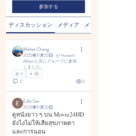
参加する
ディスカッション
メディア
メンバー
Walter Chang
2025年11月20日
·
が
Howard
Allison
と共にグループに参加
しました
。
0
0
5
Edla Gar
2025年11月20日
ดูหนังยาว ๆ บน Movie24HD
ยังไงไม่ให้เสียสุขภาพตา
และการนอน