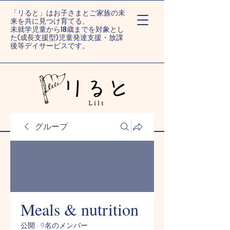
「リると」はお子さまとご家族の未
来を共に見つけ育てる、
未就学児童から18歳までを対象とし
た(成長支援型)児童発達支援・放課
後等デイサービスです。
ー旭川末広/旭川旭町ー
グループ
Meals & nutrition
公開
·
9名のメンバー