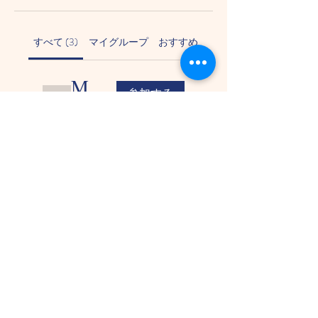
すべて (3)
マイグループ
おすすめグループ
Meals & nutrition
参加する
公開
·
9名のメンバー
Remote learning support
参加する
公開
·
1名のメンバー
Craft, activity and play ideas
参加する
公開
·
1名のメンバー
Copyright © 株式会社 フレアシステ
ム All Rights Reserved.