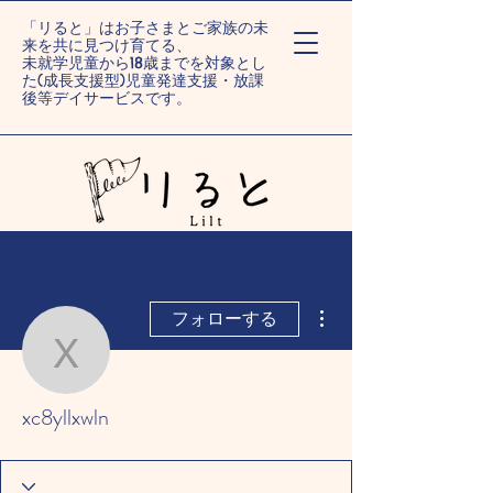
「リると」はお子さまとご家族の未
来を共に見つけ育てる、
未就学児童から18歳までを対象とし
た(成長支援型)児童発達支援・放課
後等デイサービスです。
ー旭川末広/旭川旭町ー
その他
フォローする
xc8yllxwln
xc8yllxwln