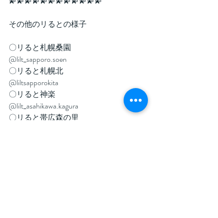
💫💫💫💫💫💫💫💫💫💫💫💫
その他のリるとの様子
〇リると札幌桑園
@lilt_sapporo.soen
〇リると札幌北
@liltsapporokita
〇リると神楽
@lilt_asahikawa.kagura
〇リると帯広森の里
@lilt.obihiro.morinosato
〇リると旭川旭町
@lilt_asahimati_261274
#デイサービス
#旭川
#児童デイ
#療育