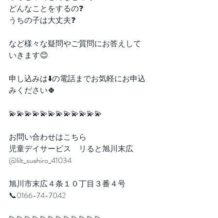
どんなことをするの❓
うちの子は大丈夫❓
など様々な疑問やご質問にお答えして
いきます😊
申し込みは⬇️の電話までお気軽にお申込
みください🍀
💫💫💫💫💫💫💫💫💫💫💫💫
お問い合わせはこちら
児童デイサービス　リると旭川末広
@lilt_suehiro_41034
旭川市末広４条１０丁目３番４号
📞0166-74-7042