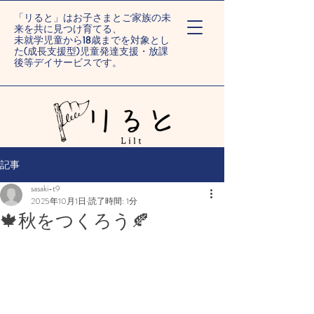
「リると」はお子さまとご家族の未
来を共に見つけ育てる、
未就学児童から18歳までを対象とし
た(成長支援型)児童発達支援・放課
後等デイサービスです。
ー旭川末広/旭川旭町ー
記事
sasaki-t9
2025年10月1日
読了時間: 1分
🍁秋をつくろう🍂