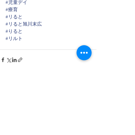
#児童デイ
#療育
#リると
#リると旭川末広
#りると
#リルト
最新記事
すべて表示