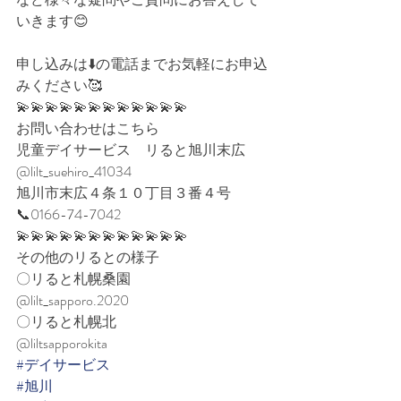
いきます😊⁡⁡
申し込みは⬇️の電話までお気軽にお申込
みください🥰⁡
💫💫💫💫💫💫💫💫💫💫💫💫
お問い合わせはこちら
児童デイサービス　リると旭川末広
@lilt_suehiro_41034
旭川市末広４条１０丁目３番４号
📞0166-74-7042
💫💫💫💫💫💫💫💫💫💫💫💫
その他のリるとの様子
〇リると札幌桑園
@lilt_sapporo.2020
〇リると札幌北
@liltsapporokita
#デイサービス
#旭川