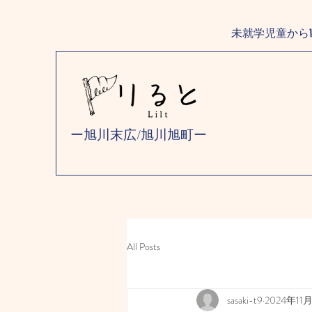
未就学児童から
ー旭川末広/旭川旭町ー
All Posts
sasaki-t9
2024年11