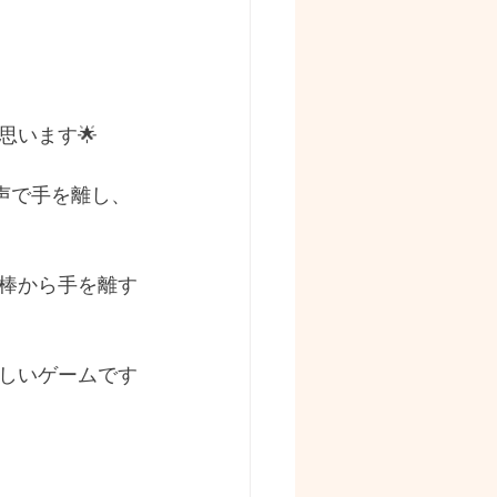
思います🌟
声で手を離し、
棒から手を離す
しいゲームです