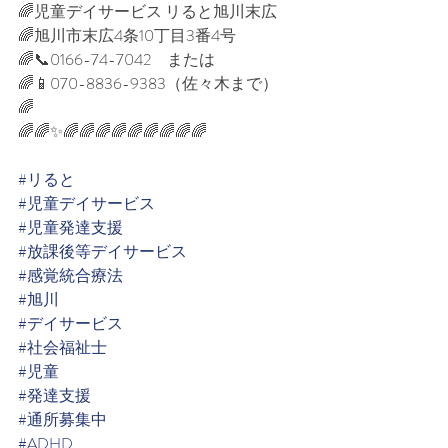
🌈児童デイサービス リると旭川末広⁡⁡
🌈旭川市末広4条10丁目3番4号⁡⁡
🌈📞0166-74-7042　または⁡⁡
🌈📱070-8836-9383（佐々木まで）⁡⁡
🌈⁡
🌈🌈✨🌈🌈🌈🌈🌈🌈🌈🌈🌈⁡⁡
#リると
#児童デイサービス
#児童発達支援
#放課後等デイサービス
#感覚統合療法
#旭川
#デイサービス
#社会福祉士
#児童
#発達支援
#通所募集中
#ADHD