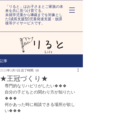
「リると」はお子さまとご家族の未
来を共に見つけ育てる、
未就学児童から18歳までを対象とし
た(成長支援型)児童発達支援・放課
後等デイサービスです。
ー旭川末広/旭川旭町ー
記事
2023年3月11日
読了時間: 1分
★王冠づくり★
専門的なリハビリがしたい🍀🍀🍀⁡⁡
自分の子どもとの関わり方が知りたい
🍀🍀🍀⁡⁡
何かあった時に相談できる場所が欲し
い🍀🍀🍀⁡⁡