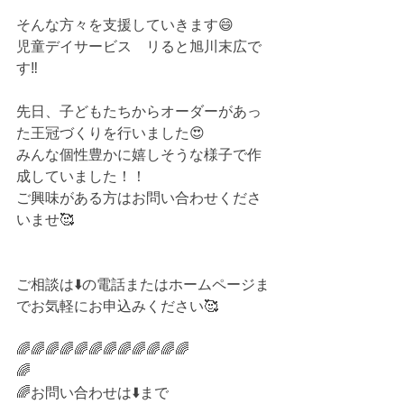
そんな方々を支援していきます😄⁡⁡
児童デイサービス　リると旭川末広で
す‼️⁡
先日、子どもたちからオーダーがあっ
た王冠づくりを行いました😍
みんな個性豊かに嬉しそうな様子で作
成していました！！
ご興味がある方はお問い合わせくださ
いませ🥰
ご相談は⬇️の電話またはホームページま
でお気軽にお申込みください🥰⁡⁡
🌈🌈🌈🌈🌈🌈🌈🌈🌈🌈🌈🌈⁡⁡
🌈⁡⁡
🌈お問い合わせは⬇️まで⁡⁡