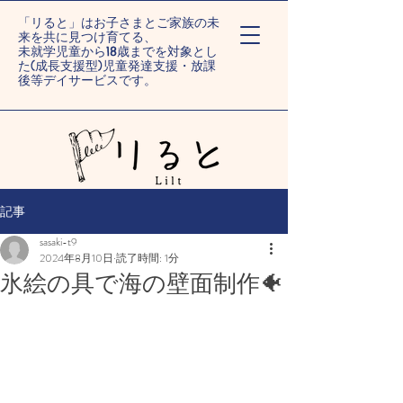
「リると」はお子さまとご家族の未
来を共に見つけ育てる、
未就学児童から18歳までを対象とし
た(成長支援型)児童発達支援・放課
後等デイサービスです。
ー旭川末広/旭川旭町ー
記事
sasaki-t9
2024年8月10日
読了時間: 1分
氷絵の具で海の壁面制作🐠