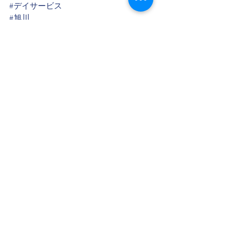
#デイサービス
#旭川
#児童デイ
#療育
最新記事
すべて表示