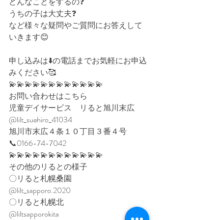
どんなことをするの❓⁡
うちの子は大丈夫❓⁡
など様々な疑問やご質問にお答えして
いきます😊⁡⁡
申し込みは⬇️の電話までお気軽にお申込
みください🥰⁡
💫💫💫💫💫💫💫💫💫💫💫💫
お問い合わせはこちら
児童デイサービス　リると旭川末広
@lilt_suehiro_41034
旭川市末広４条１０丁目３番４号
📞0166-74-7042
💫💫💫💫💫💫💫💫💫💫💫💫
その他のリるとの様子
〇リると札幌桑園
@lilt_sapporo.2020
〇リると札幌北
@liltsapporokita