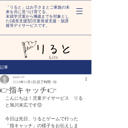
「リると」はお子さまとご家族の未
来を共に見つけ育てる、
未就学児童から18歳までを対象とし
た(成長支援型)児童発達支援・放課
後等デイサービスです。
ー旭川末広/旭川旭町ー
記事
sasaki-t9
2024年10月3日
読了時間: 1分
👉指キャッチ👉
こんにちは！児童デイサービス　リる
と旭川末広です😊
今日は先日、リるとゲームで行った
「指キャッチ」の様子をお伝えしま