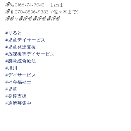
🌈📞0166-74-7042　または⁡
🌈📱070-8836-9383（佐々木まで）⁡
🌈🌈✨🌈🌈🌈🌈🌈🌈🌈🌈🌈⁡
#リると
#児童デイサービス
#児童発達支援
#放課後等デイサービス
#感覚統合療法
#旭川
#デイサービス
#社会福祉士
#児童
#発達支援
#通所募集中