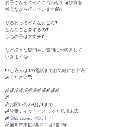
お子さんそれぞれに合わせて遊び方を
考えながら行っています🤗！
リるとってどんなところ❓⁡
どんなことをするの❓⁡
うちの子は大丈夫❓⁡
など様々な疑問やご質問にお答えして
いきます😊⁡⁡
申し込みは⬇️の電話までお気軽にお申込
みください🥰⁡
🌈🌈🌈🌈🌈🌈🌈🌈🌈🌈🌈🌈⁡
🌈⁡
🌈お問い合わせは⬇️まで⁡
🌈児童デイサービス リると旭川末広⁡
🌈
@lilt_suehiro_41034
🌈旭川市末広4条10丁目3番4号⁡