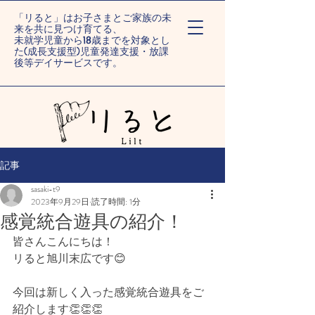
「リると」はお子さまとご家族の未
来を共に見つけ育てる、
未就学児童から18歳までを対象とし
た(成長支援型)児童発達支援・放課
後等デイサービスです。
ー旭川末広/旭川旭町ー
記事
sasaki-t9
2023年9月29日
読了時間: 1分
感覚統合遊具の紹介！
皆さんこんにちは！
リると旭川末広です😊
今回は新しく入った感覚統合遊具をご
紹介します👏👏👏