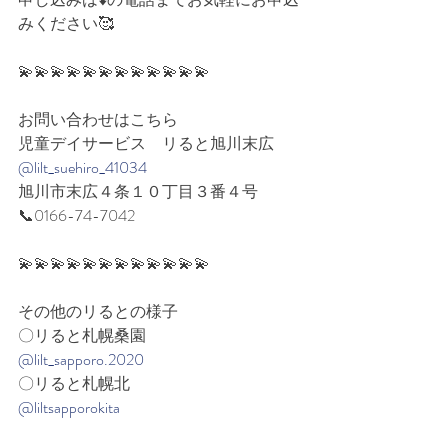
みください🥰⁡
💫💫💫💫💫💫💫💫💫💫💫💫
お問い合わせはこちら
児童デイサービス　リると旭川末広
@lilt_suehiro_41034
旭川市末広４条１０丁目３番４号
📞0166-74-7042
💫💫💫💫💫💫💫💫💫💫💫💫
その他のリるとの様子
〇リると札幌桑園
@lilt_sapporo.2020
〇リると札幌北
@liltsapporokita