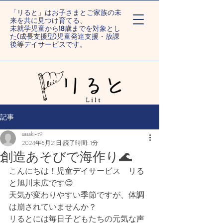
「リると」はお子さまとご家族の未
来を共に見つけ育てる、
未就学児童から18歳までを対象とし
た(成長支援型)児童発達支援・放課
後等デイサービスです。
ー旭川末広/旭川旭町ー
記事
sasaki-t9
2024年6月21日
読了時間: 1分
創造あそびで海作り🌊
こんにちは！児童デイサービス　リる
と旭川末広です😊
天気が変わりやすい季節ですが、体調
は崩されていませんか？
リるとには毎日子どもたちの元気な声