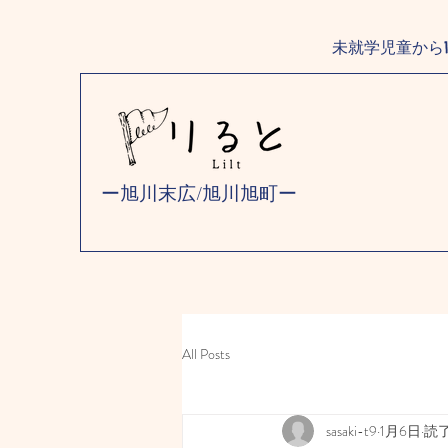
未就学児童から
ー旭川末広/旭川旭町ー
All Posts
sasaki-t9
1月6日
読了