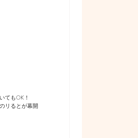
いてもOK！
のリるとが幕開