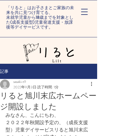
「リると」はお子さまとご家族の未
来を共に見つけ育てる、
未就学児童から18歳までを対象とし
た(成長支援型)児童発達支援・放課
後等デイサービスです。
ー旭川末広/旭川旭町ー
記事
sasaki-t9
2022年9月3日
読了時間: 1分
リると旭川末広ホームペー
ジ開設しました
みなさん、こんにちわ、
２０２２年秋開設予定の、（成長支援
型）児童デイサービスリると旭川末広