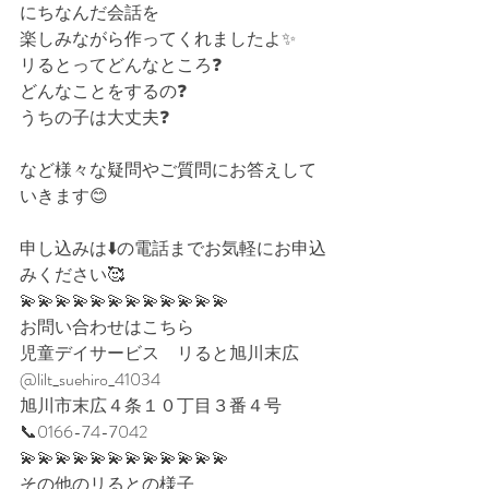
にちなんだ会話を
楽しみながら作ってくれましたよ✨
リるとってどんなところ❓⁡
どんなことをするの❓⁡
うちの子は大丈夫❓⁡
など様々な疑問やご質問にお答えして
いきます😊⁡⁡
申し込みは⬇️の電話までお気軽にお申込
みください🥰⁡
💫💫💫💫💫💫💫💫💫💫💫💫
お問い合わせはこちら
児童デイサービス　リると旭川末広
@lilt_suehiro_41034
旭川市末広４条１０丁目３番４号
📞0166-74-7042
💫💫💫💫💫💫💫💫💫💫💫💫
その他のリるとの様子