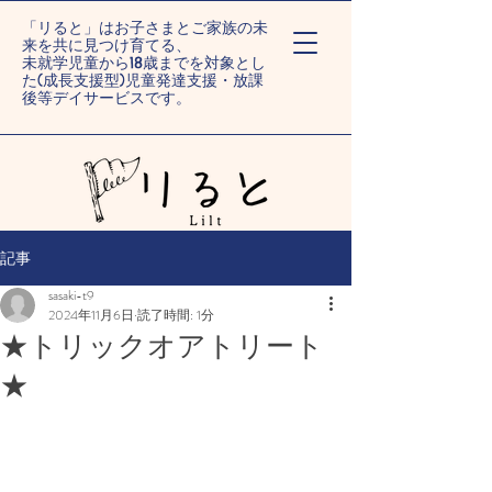
「リると」はお子さまとご家族の未
来を共に見つけ育てる、
未就学児童から18歳までを対象とし
た(成長支援型)児童発達支援・放課
後等デイサービスです。
ー旭川末広/旭川旭町ー
記事
sasaki-t9
2024年11月6日
読了時間: 1分
★トリックオアトリート
★