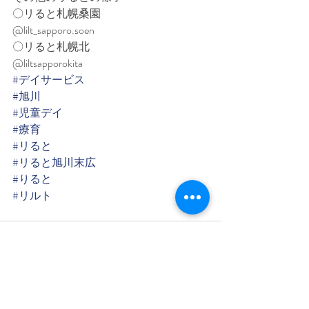
〇リると札幌桑園
@lilt_sapporo.soen
〇リると札幌北
@liltsapporokita
#デイサービス
#旭川
#児童デイ
#療育
#リると
#リると旭川末広
#りると
#リルト