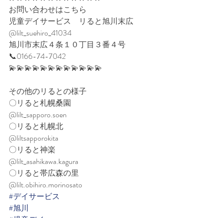
お問い合わせはこちら
児童デイサービス　リると旭川末広
@lilt_suehiro_41034
旭川市末広４条１０丁目３番４号
📞0166-74-7042
💫💫💫💫💫💫💫💫💫💫💫💫
その他のリるとの様子
〇リると札幌桑園
@lilt_sapporo.soen
〇リると札幌北
@liltsapporokita
〇リると神楽
@lilt_asahikawa.kagura
〇リると帯広森の里
@lilt.obihiro.morinosato
#デイサービス
#旭川