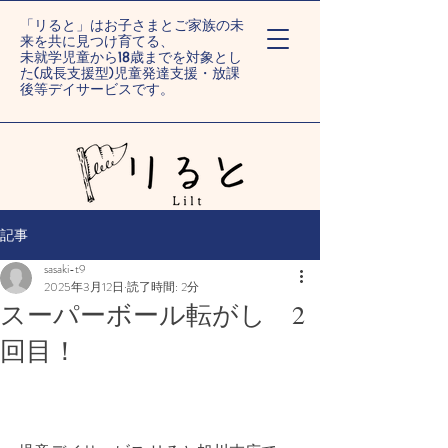
「リると」はお子さまとご家族の未
来を共に見つけ育てる、
未就学児童から18歳までを対象とし
た(成長支援型)児童発達支援・放課
後等デイサービスです。
ー旭川末広/旭川旭町ー
記事
sasaki-t9
2025年3月12日
読了時間: 2分
スーパーボール転がし 2
回目！