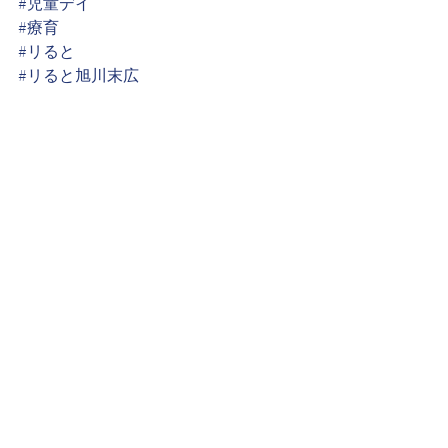
#児童デイ
#療育
#リると
#リると旭川末広