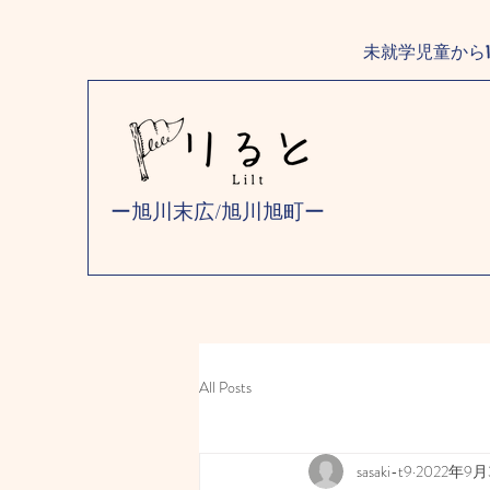
未就学児童から
ー旭川末広/旭川旭町ー
All Posts
sasaki-t9
2022年9