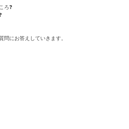
ろ⁡❓
❓
問にお答えしていきます⁡⁡。