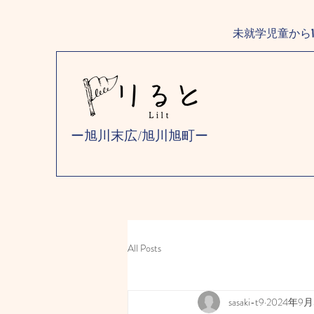
未就学児童から
ー旭川末広/旭川旭町ー
All Posts
sasaki-t9
2024年9