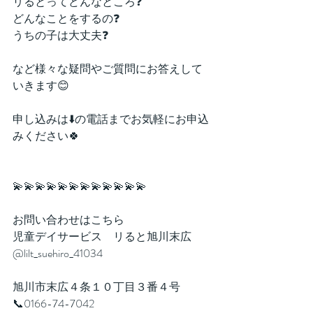
リるとってどんなところ❓
どんなことをするの❓
うちの子は大丈夫❓
など様々な疑問やご質問にお答えして
いきます😊
申し込みは⬇️の電話までお気軽にお申込
みください🍀
💫💫💫💫💫💫💫💫💫💫💫💫
お問い合わせはこちら
児童デイサービス　リると旭川末広
@lilt_suehiro_41034
旭川市末広４条１０丁目３番４号
📞0166-74-7042