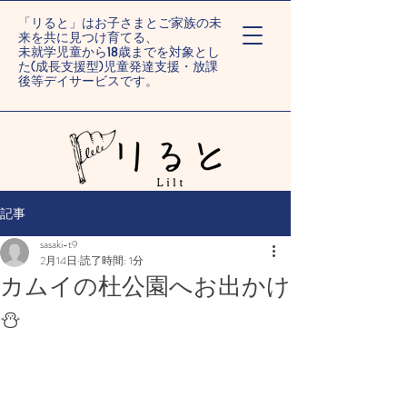
「リると」はお子さまとご家族の未
来を共に見つけ育てる、
未就学児童から18歳までを対象とし
た(成長支援型)児童発達支援・放課
後等デイサービスです。
ー旭川末広/旭川旭町ー
記事
sasaki-t9
2月14日
読了時間: 1分
カムイの杜公園へお出かけ
⛄