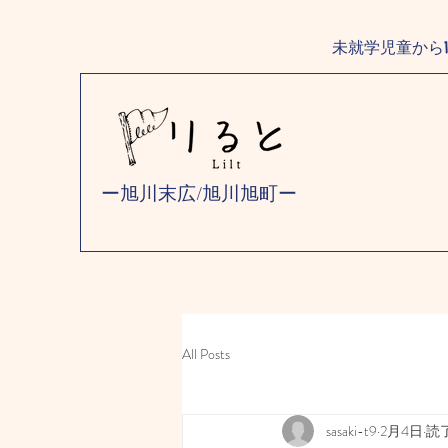
未就学児童から
ー旭川末広/旭川旭町ー
All Posts
sasaki-t9
2月4日
読了