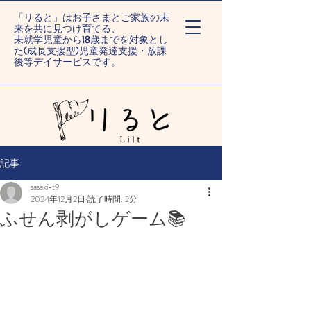
「リると」はお子さまとご家族の未
来を共に見つけ育てる、
未就学児童から18歳までを対象とし
た(成長支援型)児童発達支援・放課
後等デイサービスです。
ー旭川末広/旭川旭町ー
記事
sasaki-t9
2024年12月2日
読了時間: 2分
ふせん剥がしゲーム📚