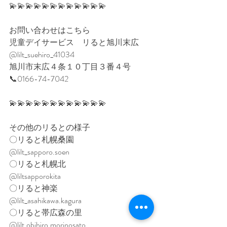
💫💫💫💫💫💫💫💫💫💫💫💫
お問い合わせはこちら
児童デイサービス　リると旭川末広
@lilt_suehiro_41034
旭川市末広４条１０丁目３番４号
📞0166-74-7042
💫💫💫💫💫💫💫💫💫💫💫💫
その他のリるとの様子
〇リると札幌桑園
@lilt_sapporo.soen
〇リると札幌北
@liltsapporokita
〇リると神楽
@lilt_asahikawa.kagura
〇リると帯広森の里
@lilt.obihiro.morinosato