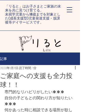
「リると」はお子さまとご家族の未
来を共に見つけ育てる、
未就学児童から18歳までを対象とし
た(成長支援型)児童発達支援・放課
後等デイサービスです。
ー旭川末広/旭川旭町ー
記事
2023年1月7日
読了時間: 1分
ご家庭への支援も全力投
球！！
専門的なリハビリがしたい🍀🍀🍀⁡⁡
自分の子どもとの関わり方が知りたい
🍀🍀🍀⁡⁡
何かあった時に相談できる場所が欲し