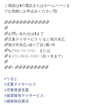
ご相談は⬇️の電話またはホームページま
でお気軽にお申込みください🥰⁡⁡
🌈🌈🌈🌈🌈🌈🌈🌈🌈🌈🌈🌈⁡⁡
🌈⁡⁡
🌈お問い合わせは⬇️まで⁡⁡
🌈児童デイサービス リると旭川末広⁡⁡
🌈旭川市末広4条10丁目3番4号⁡⁡
🌈📞0166-74-7042　または⁡⁡
🌈📱070-8836-9383（佐々木まで）⁡⁡
🌈⁡
🌈🌈✨🌈🌈🌈🌈🌈🌈🌈🌈🌈⁡⁡
#リると
#児童デイサービス
#児童発達支援
#放課後等デイサービス
#感覚統合療法