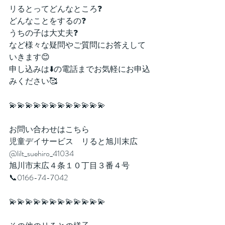
リるとってどんなところ❓⁡
どんなことをするの❓⁡
うちの子は大丈夫❓⁡
など様々な疑問やご質問にお答えして
いきます😊⁡⁡
申し込みは⬇️の電話までお気軽にお申込
みください🥰⁡
💫💫💫💫💫💫💫💫💫💫💫💫
お問い合わせはこちら
児童デイサービス　リると旭川末広
@lilt_suehiro_41034
旭川市末広４条１０丁目３番４号
📞0166-74-7042
💫💫💫💫💫💫💫💫💫💫💫💫