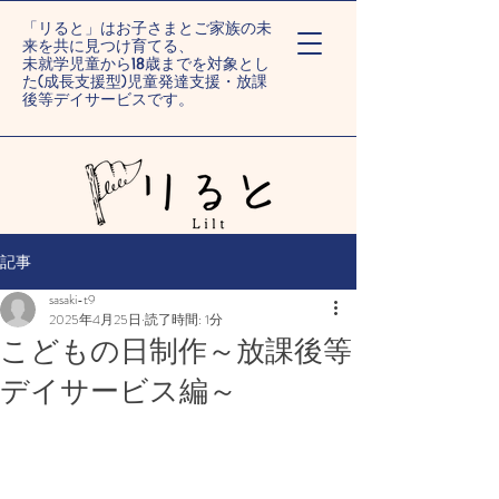
「リると」はお子さまとご家族の未
来を共に見つけ育てる、
未就学児童から18歳までを対象とし
た(成長支援型)児童発達支援・放課
後等デイサービスです。
ー旭川末広/旭川旭町ー
記事
sasaki-t9
2025年4月25日
読了時間: 1分
こどもの日制作～放課後等
デイサービス編～