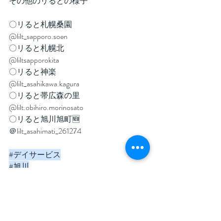
その他のリるとの様子
〇リると札幌桑園
@lilt_sapporo.soen
〇リると札幌北
@liltsapporokita
〇リると神楽
@lilt_asahikawa.kagura
〇リると帯広森の里
@lilt.obihiro.morinosato
〇リると旭川旭町🆕
＠lilt_asahimati_261274
#デイサービス
#旭川
#児童デイ
#療育
#リると
#リると旭川末広